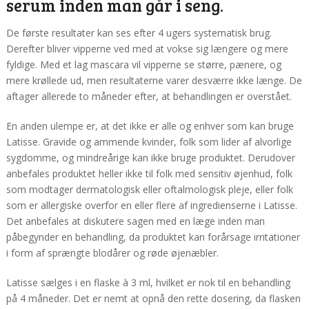
serum inden man går i seng.
De første resultater kan ses efter 4 ugers systematisk brug.
Derefter bliver vipperne ved med at vokse sig længere og mere
fyldige. Med et lag mascara vil vipperne se større, pænere, og
mere krøllede ud, men resultaterne varer desværre ikke længe. De
aftager allerede to måneder efter, at behandlingen er overstået.
En anden ulempe er, at det ikke er alle og enhver som kan bruge
Latisse. Gravide og ammende kvinder, folk som lider af alvorlige
sygdomme, og mindreårige kan ikke bruge produktet. Derudover
anbefales produktet heller ikke til folk med sensitiv øjenhud, folk
som modtager dermatologisk eller oftalmologisk pleje, eller folk
som er allergiske overfor en eller flere af ingredienserne i Latisse.
Det anbefales at diskutere sagen med en læge inden man
påbegynder en behandling, da produktet kan forårsage irritationer
i form af sprængte blodårer og røde øjenæbler.
Latisse sælges i en flaske à 3 ml, hvilket er nok til en behandling
på 4 måneder. Det er nemt at opnå den rette dosering, da flasken